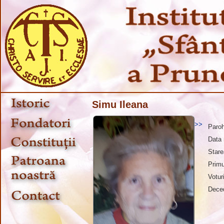
Simu Ileana
>>
Paroh
Data 
Stare
Primu
Votur
Dece