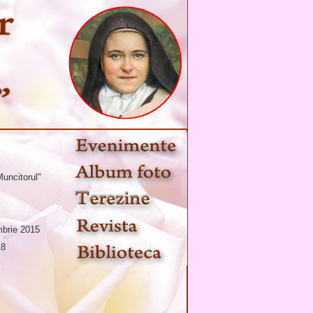
Muncitorul"
mbrie 2015
18