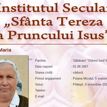
Maria
>>
Parohia
: Săbăoani "Sfântul Iosif 
Data naşterii
: 01.08.1947
Starea civilă
: văduvă
Primul angajament
: Poiana Micului, 5 septe
Voturi
: Pildeşti, 6 octombrie 20
Telefon
: -
E-mail
: -