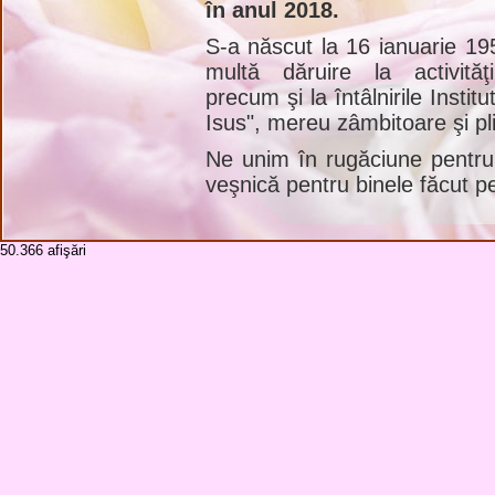
în anul 2018.
S-a născut la 16 ianuarie 195
multă dăruire la activităţi
precum şi la întâlnirile Insti
Isus", mereu zâmbitoare şi pli
Ne unim în rugăciune pentru
veşnică pentru binele făcut 
Înmormântarea va avea loc lun
din Săbăoani.
50.366
afişări
Să se o