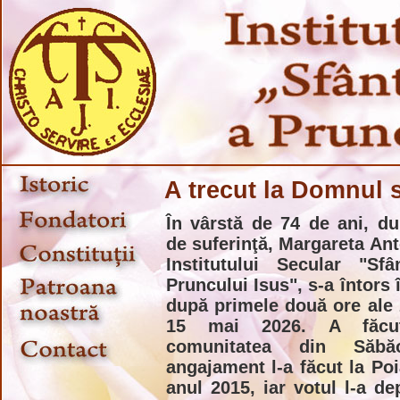
A trecut la Domnul 
În vârstă de 74 de ani, d
de suferinţă, Margareta An
Institutului Secular "Sf
Pruncului Isus", s-a întors 
după primele două ore ale z
15 mai 2026. A făcu
comunitatea din Săbăo
angajament l-a făcut la Poi
anul 2015, iar votul l-a de