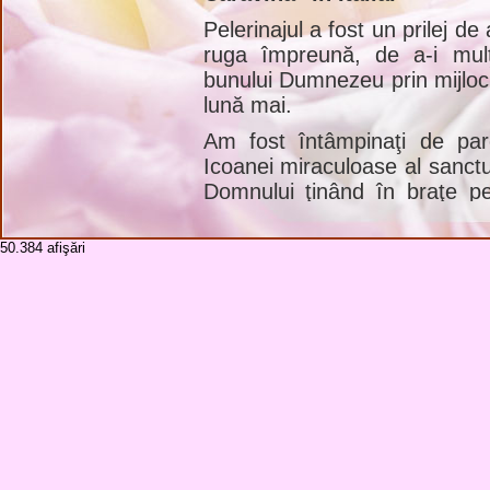
Pelerinajul a fost un prilej de
ruga împreună, de a-i mul
bunului Dumnezeu prin mijloc
lună mai.
Am fost întâmpinaţi de paro
Icoanei miraculoase al sanctu
Domnului ţinând în braţe pe
simplă făcută de un pictor
procesiuni în localitatea Ci
50.384
afişări
Caravina, au intrat în cape
icoana de deasupra altarului
în toată regiunea, urmată de
Milano de atunci, sfântul Ca
examinarea fenomenului. A 
către autoritatea ecleziast
capelei din Caravina la rang 
Aşezarea este pe malul laculu
de Lugano.