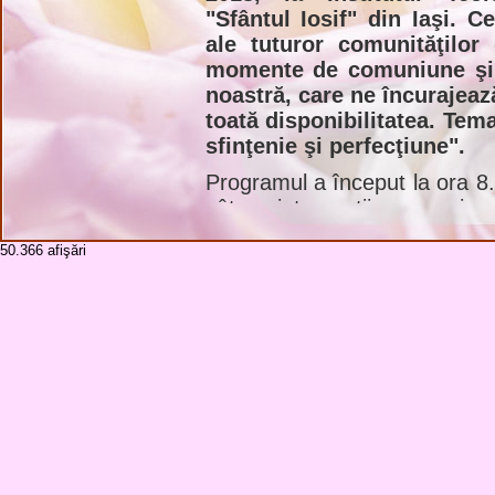
"Sfântul Iosif" din Iaşi. C
ale tuturor comunităţilor
momente de comuniune şi b
noastră, care ne încurajea
toată disponibilitatea. Tema
sfinţenie şi perfecţiune".
Programul a început la ora 8.
câteva intervenţii pe margine
punct de sprijin pentru discuţ
50.366
afişări
Prima intervenţie a fost a păr
"Chemare, profesiune şi în
vorbit despre credinţa noastr
toţi creştinii o primesc la B
credinţa nu este o noţiune ca
de a trăi cu Dumnezeu, care 
au precedat pe cale (aşa cum
noi, pe parcursul vieţii, 
care, prin credinţa pe care