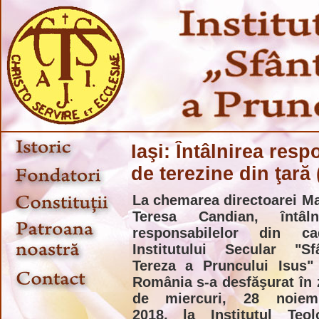
Iaşi: Întâlnirea res
de terezine din ţară
La chemarea directoarei Ma
Teresa Candian, întâln
responsabilelor din ca
Institutului Secular "Sf
Tereza a Pruncului Isus"
România s-a desfăşurat în 
de miercuri, 28 noiemb
2018, la Institutul Teol