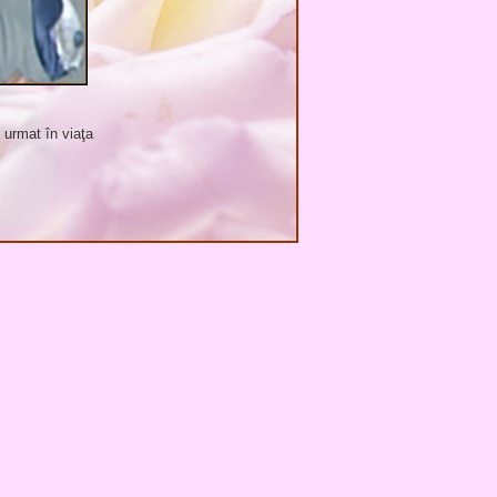
 urmat în viaţa
 Matei
(Bacău)
 de membre din