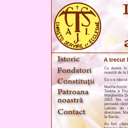
A trecut
Cu durere în
noastră de la 
Ea s-a născut 
Marina Anzini 
Tereza a Pru
Margheritta D
2003. Noi, c
perioadă când 
calitate de 
directoare, Ma
la Bacău.
Au fost câte