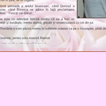
 noi în ţară, fie la Lugano.
ltimă perioadă a anului bisericesc, când Domnul a
sine, când Biserica ne aduce în faţă proclamarea
itez: "
Fericiţi cei blânzi...".
a este cu adevărat fericită pentru că ea a fost un
eţe şi bunătate, mereu atentă, grijulie şi respectuoasă cu cei din jur.
 România o vom păstra mereu în sufletele noastre ca pe o încurajare, pildă de
 Doamne, pentru sora noastră Marina!
ierte şi să o odihnească în pace!
r avea loc la Lugano, joi, 9 noiembrie 2017.
Elena
*
"Cerul meu este de a zâmbi acestui Dumnezeu pe care-l ador...
Eu nu mor, ci mă întorc în viaţă."
(Sfânta Tereza a Pruncului Isus)
*
arina Anzini a participat la
6 aprilie 2003, Iaşi: Primele voturi depuse
şi