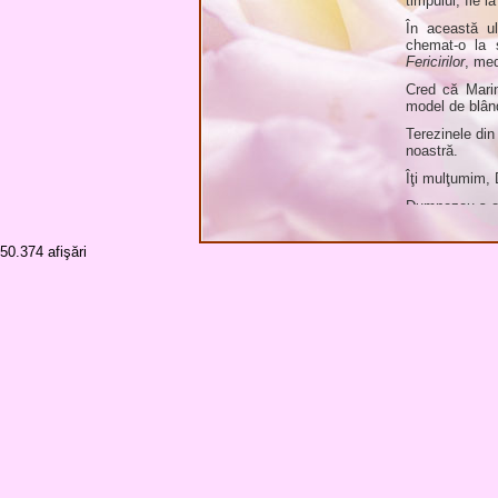
timpului, fie la
În această u
chemat-o la 
Fericirilor
, med
Cred că Marin
model de blând
Terezinele din
noastră.
Îţi mulţumim,
Dumnezeu s-o 
Funeraliile vo
50.374
afişări
Album foto: M
Dieceza de Ia