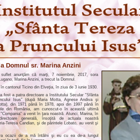
 la Domnul sr. Marina Anzini
 suflet anunţăm că marţi, 7 noiembrie, 2017, sora
Lugano, Marina Anzini, a trecut la Domnul.
în cantonul Ticino din Elveţia, în ziua de 3 iunie 1930.
a fost a patra directoare a Institutului Secular "Sfânta
ncului Isus" (după Maria Motta, Agnese Andiva şi
otta), din 1971 până în 1978, apoi din 1997 până în
ele din România, am cunoscut-o în această ultimă
"Compania" a venit în ţara noastră. Atunci, Marina, în
directoare generală, însoţită de actuala noastră
ria-Teresa Candian, şi de părintele Lobato, au venit şi
va ocazii de a mă întâlni şi eu cu ea de-a lungul