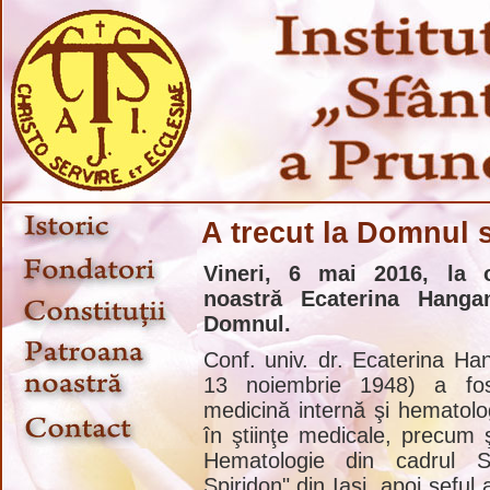
A trecut la Domnul 
Vineri, 6 mai 2016, la 
noastră Ecaterina Hanga
Domnul.
Conf. univ. dr. Ecaterina Ha
13 noiembrie 1948) a fo
medicină internă şi hematolog
în ştiinţe medicale, precum şi
Hematologie din cadrul Spi
Spiridon" din Iaşi, apoi şeful a