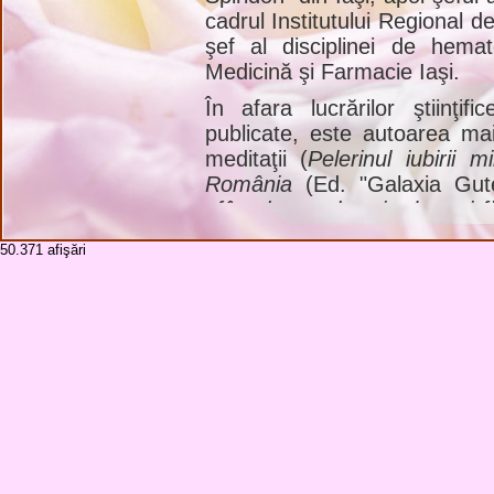
cadrul Institutului Regional d
şef al disciplinei de hemat
Medicină şi Farmacie Iaşi.
În afara lucrărilor ştiinţif
publicate, este autoarea mai 
meditaţii (
Pelerinul iubirii m
România
(Ed. "Galaxia Gut
sfântul cauzelor pierdute şi 
2014),
Papa Francisc - o într
50.371
afişări
Ioan Paul al II-lea, apostol al
2011);
Poiana cu îngeri
(Ed.
pentru suflet
(Ed. "Junimea"
grădina sufletului
- audiob
"Junimea", 2009);
Potecile c
"Junimea", 2009).
.
Sicriul cu trupul neînsufleţi
cimitirul "Eternitatea" din Ia
celebrare prezidată de pr. Mi