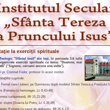
taţie la exerciţii spirituale
 Teologic "Sfântul Iosif" din Iaşi
, în perioada 3-6 iulie
organizate exerciţii spirituale cu tema: "Doamne, mai
tă" ("Signore, cercami ancora una volta").
fi
pr. Cristinel Fodor
, profesor în acest institut.
taţiilor cuprinde:
. Femei care-l iubesc pe Dumnezeu după modelul Sfintei Tereza a Pruncului I
re (Femeia cu hemoragie,
Lc
8,43-48)
Femeia canaaneană,
Mt
15,21-28)
ne: slujire (Soacra lui Petru,
Lc
4,38-39)
icateţe (Femeia cu vasul de alabastru,
Mt
26,6-13)