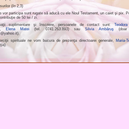
surilor (
In
2,3)
e vor participa sunt rugate să aducă cu ele Noul Testament, un caiet şi pix. P
ntribuţie de 50 lei / zi.
maţii suplimentare şi înscriere, persoanele de contact sunt:
Teodora
0),
Elena Matei
(tel. 0741.263.893) sau
Silvia Ambăruş
(doar 
s@yahoo.it
).
rciţii spirituale ne vom bucura de prezenţa directoarei generale,
Maria-T
ţia).