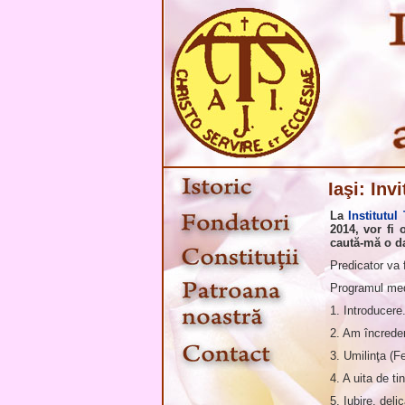
Iaşi: Invi
La
Institutul
2014, vor fi 
caută-mă o da
Predicator va 
Programul medi
1. Introducere
2. Am încrede
3. Umilinţa (
4. A uita de ti
5. Iubire, del