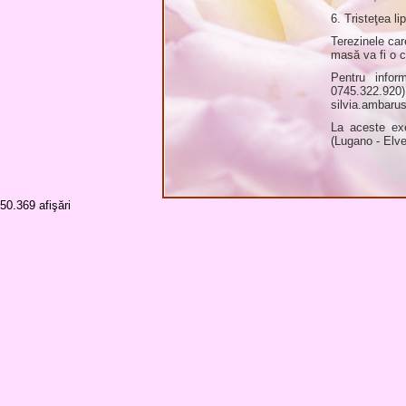
6. Tristeţea lip
Terezinele car
masă va fi o co
Pentru infor
0745.322.92
silvia.ambaru
La aceste exe
(Lugano - Elve
50.369
afişări