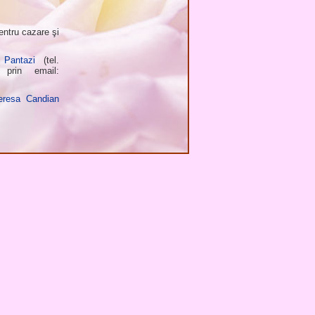
entru cazare şi
 Pantazi
(tel.
prin email:
eresa Candian