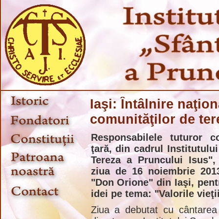
Iaşi: Întâlnire naţio
comunităţilor de ter
Responsabilele tuturor co
ţară, din cadrul Institutulu
Tereza a Pruncului Isus", 
ziua de 16 noiembrie 2013
"Don Orione" din Iaşi, pen
idei pe tema: "Valorile vieţi
Ziua a debutat cu cântarea