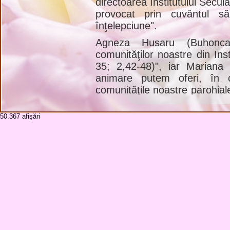
directoarea Institutului Secul
provocat prin cuvântul s
înţelepciune".
Agneza Husaru (Buhonca)
comunităţilor noastre din Ins
35; 2,42-48)", iar Mariana
animare putem oferi, în c
comunităţile noastre parohial
ne-a arătat câteva "Situaţii d
(cf.
Mt
. 25, 31-46)".
50.367
afişări
Patroana noastră, Tereza d
mănăstire contemplativă, a d
vieţii pământeşti, dar mai
Hanganu (Iaşi) a conferenţiat
Tereza a Pruncului Isus în tă
Sfânta Liturghie de la ora 11
Despinescu, de la Institutul
"din Iaşi, asistentul spiritual 
pr. Gabriel Bucur, paroh la P